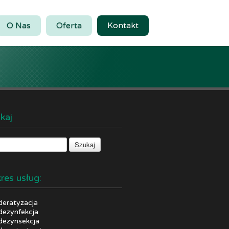
O Nas
Oferta
Kontakt
kaj
res usług:
deratyzacja
dezynfekcja
dezynsekcja