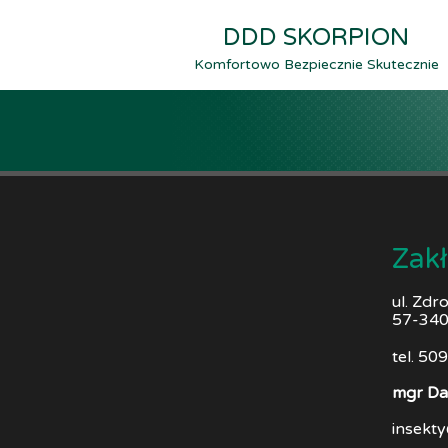
DDD SKORPION
Komfortowo Bezpiecznie Skutecznie
Zak
ul. Zdr
57-340
tel. 50
mgr Da
insekt