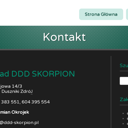
Strona Główna
Kontakt
Szu
ład DDD SKORPION
ojowa 14/3
 Duszniki Zdró
J
Zak
9 383 551, 604 395 554
mian Okrojek
y@ddd-skorpion.pl