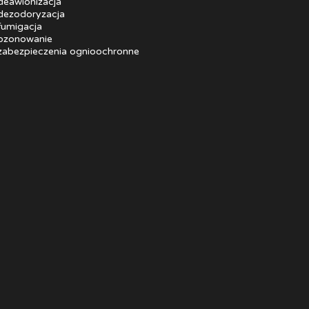
deawionizacja
dezodoryzacja
fumigacja
ozonowanie
zabezpieczenia ognioochronne